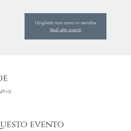
I biglietti non sono in vendita
Vedi altri eventi
de
GMT+0
questo evento