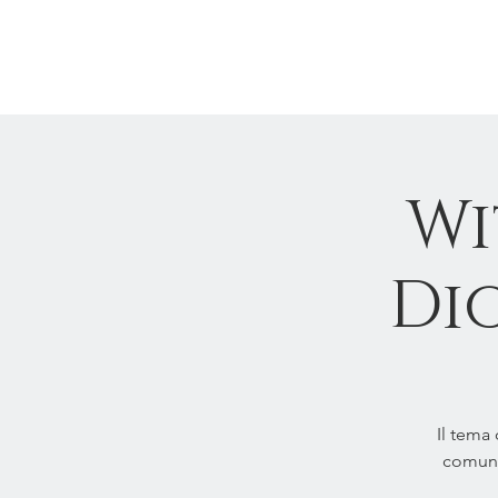
CASA
DI
N
Wi
Dio
Il tema
comune 