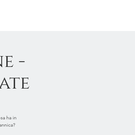
VIKKI BRAMSHAW
e -
fate
sa ha in
tannica?